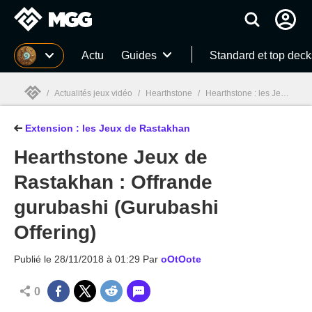
MGG
Actu
Guides
Standard et top deck
/
Actualités jeux vidéo
/
Hearthstone
/
Hearthstone : les Jeux de Rastakhan
Extension : les Jeux de Rastakhan
MGG

Hearthstone Jeux de
Rastakhan : Offrande
gurubashi (Gurubashi
Offering)
Publié le
28/11/2018 à 01:29
Par
oOtOote
0