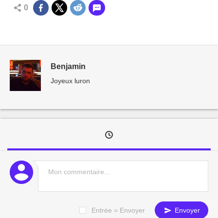
0
Benjamin
Joyeux luron
Entrée = Envoyer
Envoyer