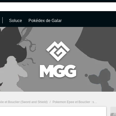
Soluce
Pokédex de Galar
e et Bouclier (Sword and Shield)
/
Pokemon Epee et Bouclier : soluce complète et guides