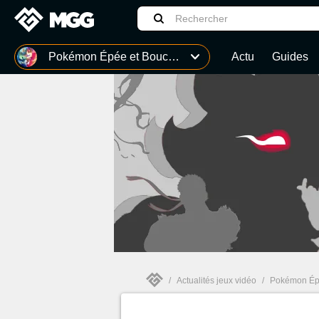
MGG
Pokémon Épée et Bouclier
Actu
Guides
Monster Hunter Stories 3 : Twisted Reflection
LEGO Batman : L'Héritage du Chevalier noir
Assassin's Creed Black Flag Resynced
/
Actualités jeux vidéo
/
Pokémon Épé