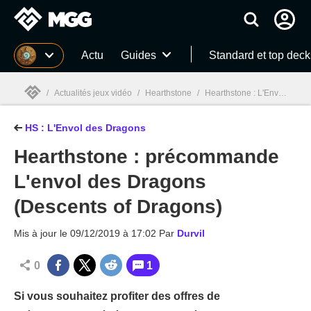
MGG
Actu
Guides
Standard et top deck
/
Actualités jeux vidéo
/
Hearthstone
/
Hearthstone : L'Envol des Dragons (Descent of dragons)
HS : L'Envol des Dragons
MGG

Hearthstone : précommande
L'envol des Dragons
(Descents of Dragons)
Mis à jour le
09/12/2019 à 17:02
Par
Durvil
0
1
Si vous souhaitez profiter des offres de