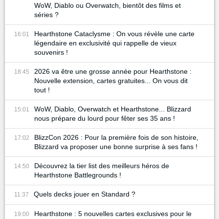
WoW, Diablo ou Overwatch, bientôt des films et
séries ?
Hearthstone Cataclysme : On vous révèle une carte
16:01
légendaire en exclusivité qui rappelle de vieux
souvenirs !
2026 va être une grosse année pour Hearthstone :
18:45
Nouvelle extension, cartes gratuites... On vous dit
tout !
WoW, Diablo, Overwatch et Hearthstone... Blizzard
15:01
nous prépare du lourd pour fêter ses 35 ans !
BlizzCon 2026 : Pour la première fois de son histoire,
17:02
Blizzard va proposer une bonne surprise à ses fans !
Découvrez la tier list des meilleurs héros de
14:50
Hearthstone Battlegrounds !
Quels decks jouer en Standard ?
11:37
Hearthstone : 5 nouvelles cartes exclusives pour le
19:00