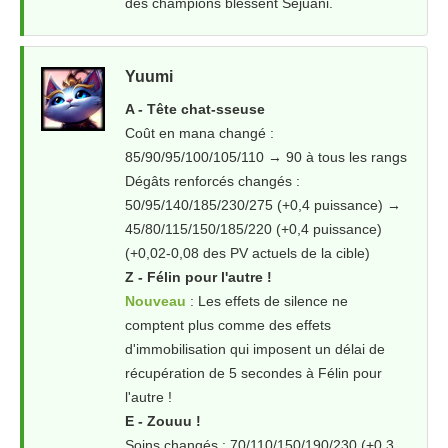
des champions blessent Sejuani.
Yuumi
A - Tête chat-sseuse
Coût en mana changé :
85/90/95/100/105/110 → 90 à tous les rangs
Dégâts renforcés changés :
50/95/140/185/230/275 (+0,4 puissance) →
45/80/115/150/185/220 (+0,4 puissance)
(+0,02-0,08 des PV actuels de la cible)
Z - Félin pour l'autre !
Nouveau
: Les effets de silence ne
comptent plus comme des effets
d'immobilisation qui imposent un délai de
récupération de 5 secondes à Félin pour
l'autre !
E - Zouuu !
Soins changés : 70/110/150/190/230 (+0,3