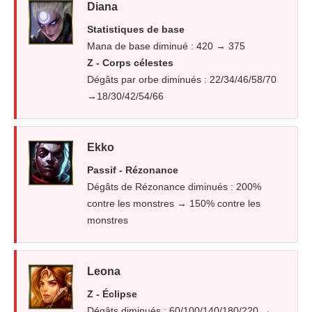
Diana
Statistiques de base
Mana de base diminué : 420 → 375
Z - Corps célestes
Dégâts par orbe diminués : 22/34/46/58/70
→18/30/42/54/66
Ekko
Passif - Rézonance
Dégâts de Rézonance diminués : 200%
contre les monstres → 150% contre les
monstres
Leona
Z - Éclipse
Dégâts diminués : 60/100/140/180/220 →