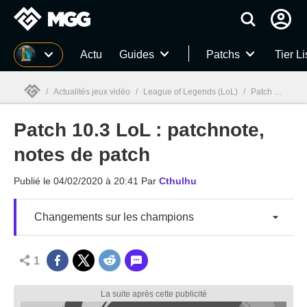
MGG
Actu
Guides
Patchs
Tier Li
/
Actualités jeux vidéo
/
League of Legends (LoL)
/
Patch 10.3 LoL : patchnote, notes de patch
Patch 10.3 LoL : patchnote,
MGG

notes de patch
Publié le
04/02/2020 à 20:41
Par
Cthulhu
Changements sur les champions
1