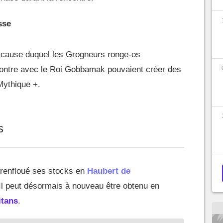
sse
 cause duquel les Grogneurs ronge-os
contre avec le Roi Gobbamak pouvaient créer des
ythique +.
s
renfloué ses stocks en
Haubert de
 Il peut désormais à nouveau être obtenu en
itans
.