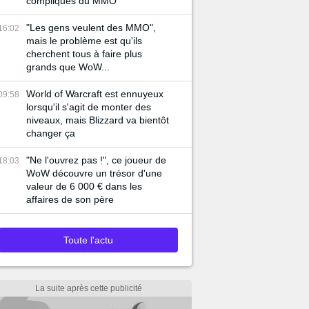
compliqués du MMO
"Les gens veulent des MMO",
16:02
mais le problème est qu'ils
cherchent tous à faire plus
grands que WoW...
World of Warcraft est ennuyeux
09:58
lorsqu'il s'agit de monter des
niveaux, mais Blizzard va bientôt
changer ça
"Ne l'ouvrez pas !", ce joueur de
18:03
WoW découvre un trésor d'une
valeur de 6 000 € dans les
affaires de son père
Toute l'actu