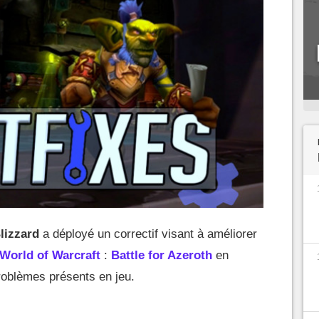
lizzard
a déployé un correctif visant à améliorer
World of Warcraft
:
Battle for Azeroth
en
roblèmes présents en jeu.