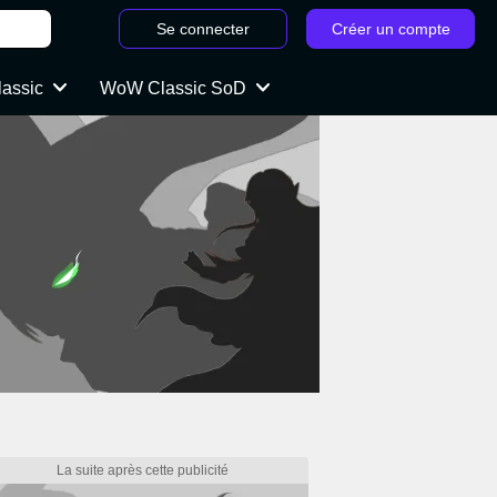
Se connecter
Créer un compte
lassic
WoW Classic SoD