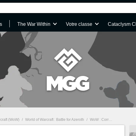
s
The War Within
Votre classe
Cataclysm C
rcraft (WoW)
/
World of Warcraft : Battle for Azeroth
/
WoW : Correctif du 12 février (Corruption, Irion, Roi Gobbamak, Mécagone)