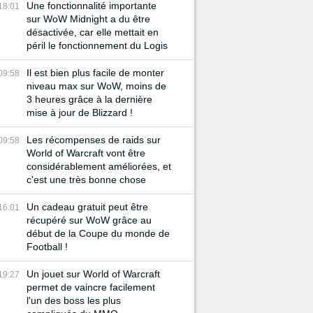
Une fonctionnalité importante
18:01
sur WoW Midnight a du être
désactivée, car elle mettait en
péril le fonctionnement du Logis
Il est bien plus facile de monter
09:58
niveau max sur WoW, moins de
3 heures grâce à la dernière
mise à jour de Blizzard !
Les récompenses de raids sur
09:58
World of Warcraft vont être
considérablement améliorées, et
c'est une très bonne chose
Un cadeau gratuit peut être
16:01
récupéré sur WoW grâce au
début de la Coupe du monde de
Football !
Un jouet sur World of Warcraft
19:27
permet de vaincre facilement
l'un des boss les plus