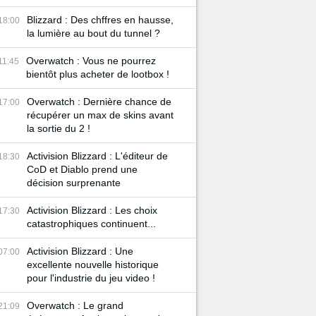
Blizzard : Des chffres en hausse,
18:00
la lumière au bout du tunnel ?
Overwatch : Vous ne pourrez
11:45
bientôt plus acheter de lootbox !
Overwatch : Dernière chance de
17:00
récupérer un max de skins avant
la sortie du 2 !
Activision Blizzard : L'éditeur de
18:30
CoD et Diablo prend une
décision surprenante
Activision Blizzard : Les choix
17:30
catastrophiques continuent...
Activision Blizzard : Une
07:00
excellente nouvelle historique
pour l'industrie du jeu video !
Overwatch : Le grand
21:09