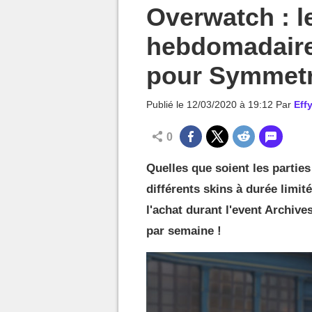
MGG

Overwatch : l
hebdomadaires
pour Symmetra
Publié le
12/03/2020 à 19:12
Par
Effy
0
Quelles que soient les partie
différents skins à durée limi
l'achat durant l'event Archiv
par semaine !