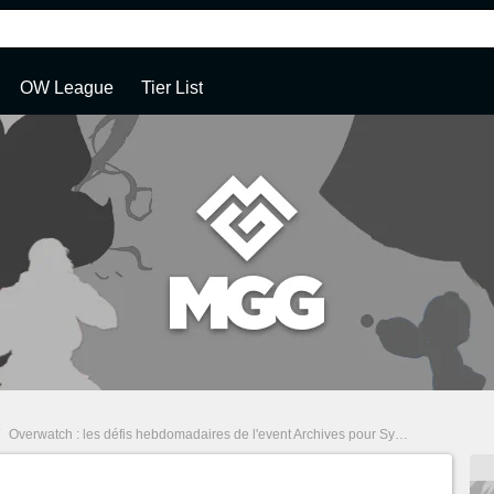
OW League
Tier List
/
Overwatch : les défis hebdomadaires de l'event Archives pour Symmetra, Torbjorn et Mei !