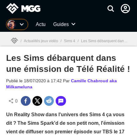
MGG
Actu
Guides
/
Actualités jeux vidéo
/
Sims 4
/
Les Sims débarquent dans une émission de Télé Réalité !
Les Sims débarquent dans
MGG

une émission de Télé Réalité !
Publié le
18/07/2020 à 17:42
Par
Camille Chabroud aka
Milkameluna
0
Un Reality Show dans l'univers des Sims 4 ça vous
dit ? The Sims Spark'd de son petit nom, l'émission
vient de diffuser son premier épisode sur TBS le 17