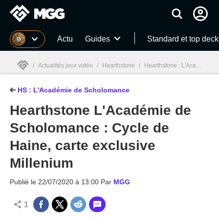
MGG
Actu
Guides
Standard et top deck
/
Actualités jeux vidéo
/
Hearthstone
/
Hearthstone : L'Académie de Scholomance (Scholomance Academy)
HS : L'Académie de Scholomance
MGG

Hearthstone L'Académie de
Scholomance : Cycle de
Haine, carte exclusive
Millenium
Publié le
22/07/2020 à 13:00
Par
MGG
1