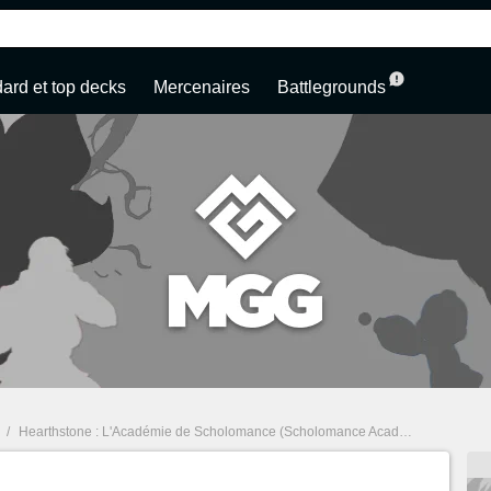
ard et top decks
Mercenaires
Battlegrounds
/
Hearthstone : L'Académie de Scholomance (Scholomance Academy)
/
Hearth