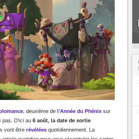
holomance
, deuxième de
l'Année du Phénix
sur
 pas. D'ici au
6 août, la date de sortie
s vont être
révélées
quotidiennement. La