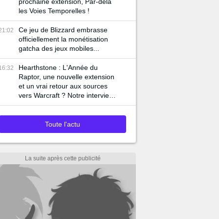
prochaine extension, Par-delà
les Voies Temporelles !
Ce jeu de Blizzard embrasse
21:02
officiellement la monétisation
gatcha des jeux mobiles...
Hearthstone : L'Année du
16:32
Raptor, une nouvelle extension
et un vrai retour aux sources
vers Warcraft ? Notre interview
complète !
Toute l'actu