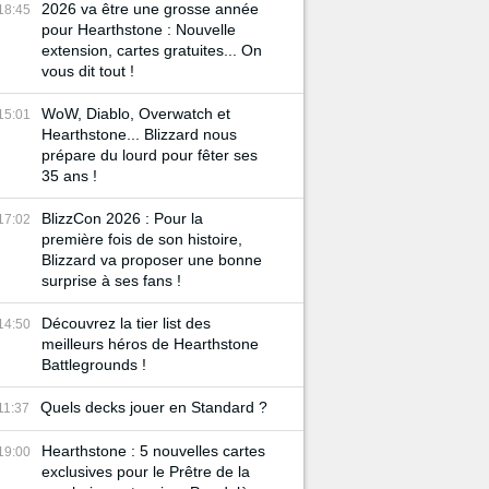
2026 va être une grosse année
18:45
pour Hearthstone : Nouvelle
extension, cartes gratuites... On
vous dit tout !
WoW, Diablo, Overwatch et
15:01
Hearthstone... Blizzard nous
prépare du lourd pour fêter ses
35 ans !
BlizzCon 2026 : Pour la
17:02
première fois de son histoire,
Blizzard va proposer une bonne
surprise à ses fans !
Découvrez la tier list des
14:50
meilleurs héros de Hearthstone
Battlegrounds !
Quels decks jouer en Standard ?
11:37
Hearthstone : 5 nouvelles cartes
19:00
exclusives pour le Prêtre de la