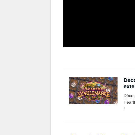
Déco
exte
Sch
Décou
Heart
!