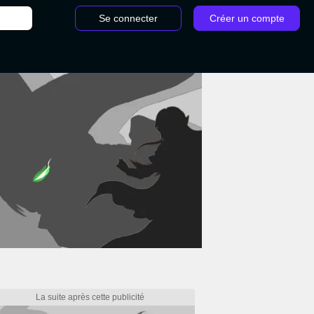
Se connecter
Créer un compte
stone extension Académie de Scholomance : nouvelles cartes 29/07