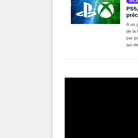
PLA
PS5,
préc
A un p
de la 
par po
qui de