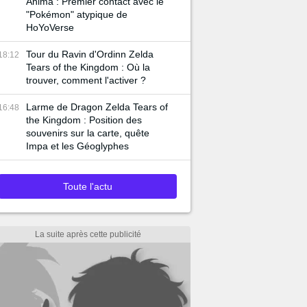
Anima : Premier contact avec le
"Pokémon" atypique de
HoYoVerse
Tour du Ravin d'Ordinn Zelda
18:12
Tears of the Kingdom : Où la
trouver, comment l'activer ?
Larme de Dragon Zelda Tears of
16:48
the Kingdom : Position des
souvenirs sur la carte, quête
Impa et les Géoglyphes
Toute l'actu