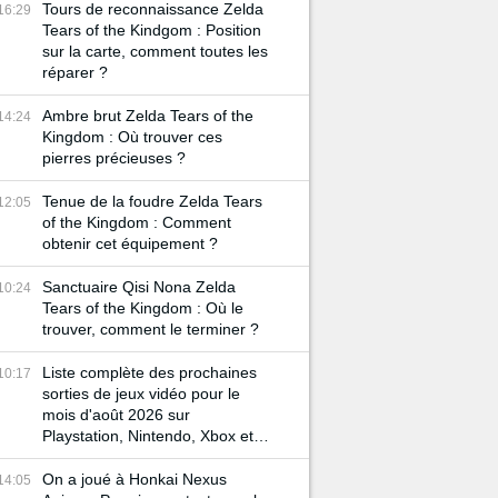
Tours de reconnaissance Zelda
16:29
Tears of the Kindgom : Position
sur la carte, comment toutes les
réparer ?
Ambre brut Zelda Tears of the
14:24
Kingdom : Où trouver ces
pierres précieuses ?
Tenue de la foudre Zelda Tears
12:05
of the Kingdom : Comment
obtenir cet équipement ?
Sanctuaire Qisi Nona Zelda
10:24
Tears of the Kingdom : Où le
trouver, comment le terminer ?
Liste complète des prochaines
10:17
sorties de jeux vidéo pour le
mois d'août 2026 sur
Playstation, Nintendo, Xbox et
PC
On a joué à Honkai Nexus
14:05