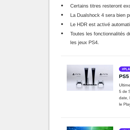
Certains titres resteront ex
La Dualshock 4 sera bien p
Le HDR est activé automat
Toutes les fonctionnalités
les jeux PS4.
PLA
PS5 
Ultime
5 de S
date,
le Pla
savoir