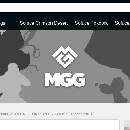
ags
Soluce Crimson Desert
Soluce Pokopia
Soluce
bilité PS4 sur PS5 : De nouveaux détails du support officiel