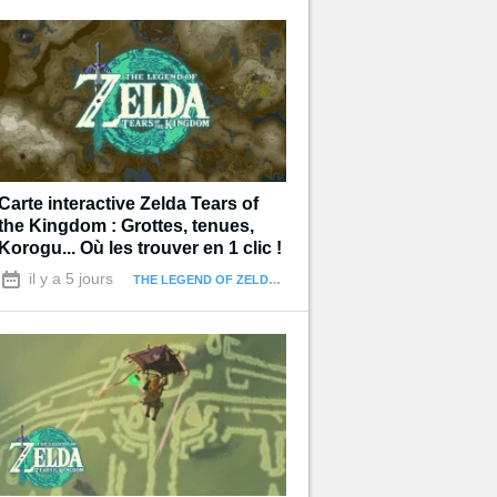
Carte interactive Zelda Tears of
the Kingdom : Grottes, tenues,
Korogu... Où les trouver en 1 clic !
il y a 5 jours
THE LEGEND OF ZELDA : TEARS OF THE KINGDOM