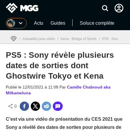
MGG
Actu
Guides
Soluce complète
/
Actualités jeux vidéo
/
Kena : Bridge of Spirits
/
PS5 : Sony révèle plusieurs dates de sorties dont Ghostwire Tokyo et Kena
PS5 : Sony révèle plusieurs
MGG

dates de sorties dont
Ghostwire Tokyo et Kena
Publié le
12/01/2021 à 11:08
Par
Camille Chabroud aka
Milkameluna
0
C'est via une vidéo de présentation du CES 2021 que
Sony a révélé des dates de sorties pour plusieurs de