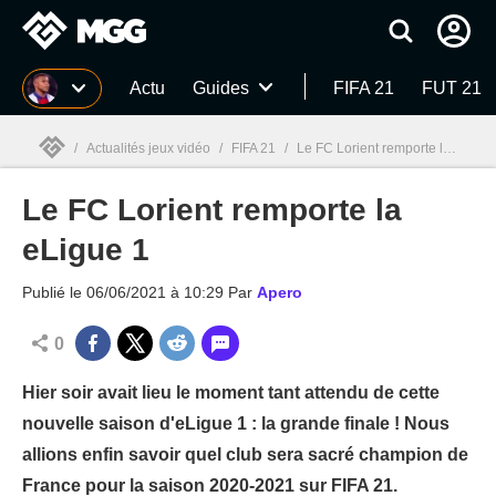
MGG
Actu
Guides
FIFA 21
FUT 21
/
Actualités jeux vidéo
/
FIFA 21
/
Le FC Lorient remporte la eLigue 1
Le FC Lorient remporte la
MGG

eLigue 1
Publié le
06/06/2021 à 10:29
Par
Apero
0
Hier soir avait lieu le moment tant attendu de cette
nouvelle saison d'eLigue 1 : la grande finale ! Nous
allions enfin savoir quel club sera sacré champion de
France pour la saison 2020-2021 sur FIFA 21.