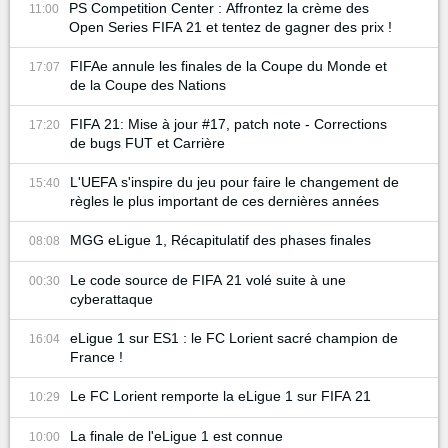
PS Competition Center : Affrontez la crème des
11:00
Open Series FIFA 21 et tentez de gagner des prix !
FIFAe annule les finales de la Coupe du Monde et
17:07
de la Coupe des Nations
FIFA 21: Mise à jour #17, patch note - Corrections
17:20
de bugs FUT et Carrière
L'UEFA s'inspire du jeu pour faire le changement de
15:40
règles le plus important de ces dernières années
MGG eLigue 1, Récapitulatif des phases finales
08:08
Le code source de FIFA 21 volé suite à une
00:30
cyberattaque
eLigue 1 sur ES1 : le FC Lorient sacré champion de
16:04
France !
Le FC Lorient remporte la eLigue 1 sur FIFA 21
10:29
La finale de l'eLigue 1 est connue
10:00