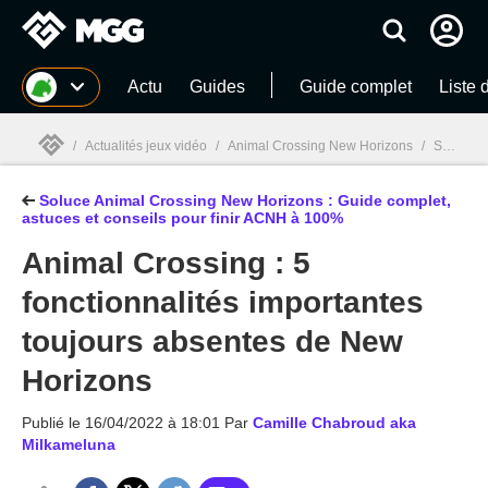
MGG
Actu
Guides
Guide complet
Liste 
/
Actualités jeux vidéo
/
Animal Crossing New Horizons
/
Soluce Animal Crossing New Horizons : Guide complet, astuces et conseils pour finir ACNH à 100%
Soluce Animal Crossing New Horizons : Guide complet,
MGG

astuces et conseils pour finir ACNH à 100%
Animal Crossing : 5
fonctionnalités importantes
toujours absentes de New
Horizons
Publié le
16/04/2022 à 18:01
Par
Camille Chabroud aka
Milkameluna