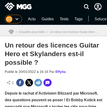
MGG
Actu
Guides
Tests
Tags
Soluce
/
Actualités jeux vidéo
/
Un retour des licences Guitar Hero et Skylanders est-il possible ?
Un retour des licences Guitar
MGG

Hero et Skylanders est-il
possible ?
Publié le
20/01/2022 à 16:16
Par
Effylia
1
Depuis le rachat d'Activision Blizzard par Microsoft,
des questions peuvent se poser ! Et Bobby Kotick est
persuadé que Microsoft a toutes les clés pour faire