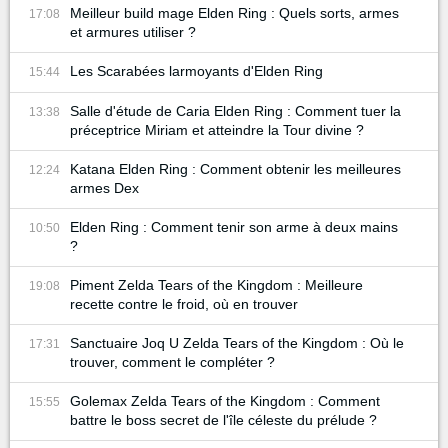
Meilleur build mage Elden Ring : Quels sorts, armes
17:08
et armures utiliser ?
Les Scarabées larmoyants d'Elden Ring
15:44
Salle d'étude de Caria Elden Ring : Comment tuer la
13:38
préceptrice Miriam et atteindre la Tour divine ?
Katana Elden Ring : Comment obtenir les meilleures
12:24
armes Dex
Elden Ring : Comment tenir son arme à deux mains
10:50
?
Piment Zelda Tears of the Kingdom : Meilleure
19:08
recette contre le froid, où en trouver
Sanctuaire Joq U Zelda Tears of the Kingdom : Où le
17:31
trouver, comment le compléter ?
Golemax Zelda Tears of the Kingdom : Comment
15:55
battre le boss secret de l'île céleste du prélude ?