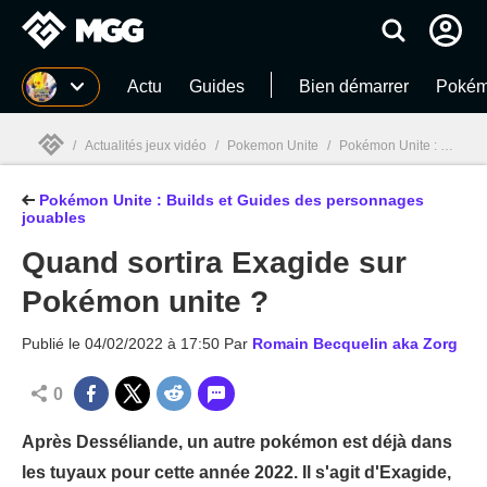
MGG
Actu
Guides
Bien démarrer
Pokém
/
Actualités jeux vidéo
/
Pokemon Unite
/
Pokémon Unite : Builds et Guides des personnages jouables
Pokémon Unite : Builds et Guides des personnages
MGG

jouables
Quand sortira Exagide sur
Pokémon unite ?
Publié le
04/02/2022 à 17:50
Par
Romain Becquelin aka Zorg
0
Après Desséliande, un autre pokémon est déjà dans
les tuyaux pour cette année 2022. Il s'agit d'Exagide,