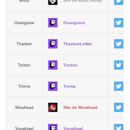
MGG
Site de MGG (WoW)
Osanguine
Osanguine
Thankor
ThankorLeWar
Tonton
Tonton
Troma
Troma
Wowhead
Site de Wowhead
Yunathael
Yunathael