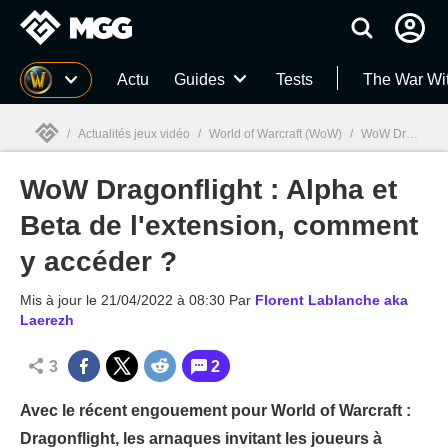
MGG
Actu
Guides
Tests
The War Wi
/
Actualités jeux vidéo
/
World of Warcraft (WoW)
/
WoW Dragonflight : Alpha et Beta de l'extension, comment y accéder ?
WoW Dragonflight : Alpha et
MGG

Beta de l'extension, comment
y accéder ?
Mis à jour le
21/04/2022 à 08:30
Par
Florent Lablanche aka
Laerezh
3
2
Avec le récent engouement pour World of Warcraft :
Dragonflight, les arnaques invitant les joueurs à