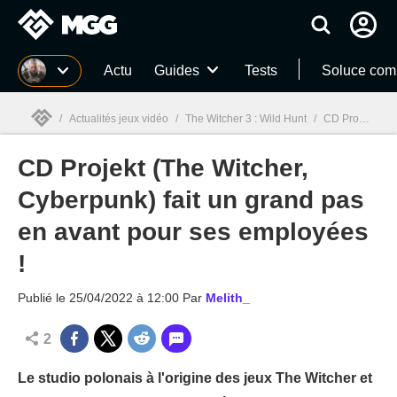
MGG
Actu
Guides
Tests
Soluce com
/
Actualités jeux vidéo
/
The Witcher 3 : Wild Hunt
/
CD Projekt (The Witcher, Cyberpunk) fait un grand pas en avant pour ses employées !
CD Projekt (The Witcher,
MGG

Cyberpunk) fait un grand pas
en avant pour ses employées
!
Publié le
25/04/2022 à 12:00
Par
Melith_
2
Le studio polonais à l'origine des jeux The Witcher et