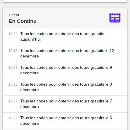
L'actu
En Continu
Tous les codes pour obtenir des tours gratuits
10:32
aujourd'hui
Tous les codes pour obtenir des tours gratuits le 12
15:15
décembre
Tous les codes pour obtenir des tours gratuits le 9
15:03
décembre
Tous les codes pour obtenir des tours gratuits le 8
15:23
décembre
Tous les codes pour obtenir des tours gratuits le 7
17:37
décembre
Tous les codes pour obtenir des tours gratuits le 6
15:27
décembre