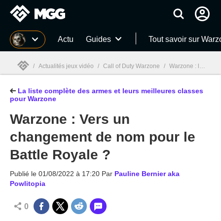
MGG
Actu
Guides
Tout savoir sur War
/
Actualités jeux vidéo
/
Call of Duty Warzone
/
Warzone : liste des armes, les meilleures classes d'armes
La liste complète des armes et leurs meilleures classes
MGG

pour Warzone
Warzone : Vers un
changement de nom pour le
Battle Royale ?
Publié le
01/08/2022 à 17:20
Par
Pauline Bernier aka
Powlitopia
0