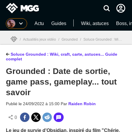
MGG
Actu
Guides
Wiki, astuces
Boss, i
/
Actualités jeux vidéo
/
Grounded
/
Soluce Grounded : Wiki, craft, carte, astuces... Guide complet
Soluce Grounded : Wiki, craft, carte, astuces... Guide
MGG

complet
Grounded : Date de sortie,
game pass, gameplay... tout
savoir
Publié le
24/09/2022 à 15:00
Par
Raiden Robin
0
Le jeu de survie d'Obsidian, inspiré du film "Chérie,