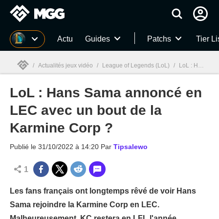
MGG
Actu
Guides
Patchs
Tier Li
/
Actualités jeux vidéo
/
League of Legends (LoL)
/
LoL : Hans Sama annoncé en LEC avec un bout de la Karmine Corp ?
LoL : Hans Sama annoncé en
MGG

LEC avec un bout de la
Karmine Corp ?
Publié le
31/10/2022 à 14:20
Par
Tipsalewo
1
Les fans français ont longtemps rêvé de voir Hans
Sama rejoindre la Karmine Corp en LEC.
Malheureusement, KC restera en LFL l'année