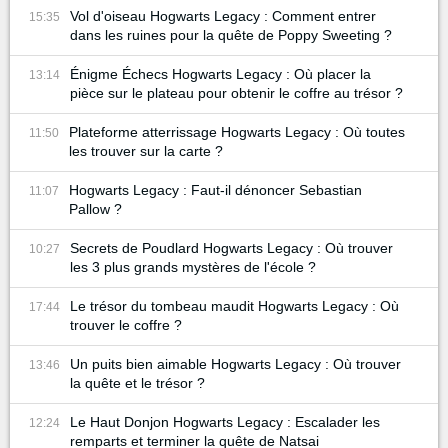
Vol d'oiseau Hogwarts Legacy : Comment entrer
15:35
dans les ruines pour la quête de Poppy Sweeting ?
Énigme Échecs Hogwarts Legacy : Où placer la
13:14
pièce sur le plateau pour obtenir le coffre au trésor ?
Plateforme atterrissage Hogwarts Legacy : Où toutes
11:50
les trouver sur la carte ?
Hogwarts Legacy : Faut-il dénoncer Sebastian
11:07
Pallow ?
Secrets de Poudlard Hogwarts Legacy : Où trouver
10:27
les 3 plus grands mystères de l'école ?
Le trésor du tombeau maudit Hogwarts Legacy : Où
17:44
trouver le coffre ?
Un puits bien aimable Hogwarts Legacy : Où trouver
13:46
la quête et le trésor ?
Le Haut Donjon Hogwarts Legacy : Escalader les
12:24
remparts et terminer la quête de Natsai