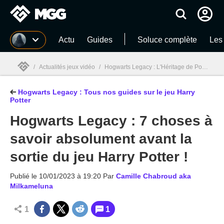
MGG
Actu
Guides
Soluce complète
Les
/
Actualités jeux vidéo
/
Hogwarts Legacy : L'Héritage de Poudlard
Hogwarts Legacy : Tous nos guides sur le jeu Harry
MGG

Potter
Hogwarts Legacy : 7 choses à
savoir absolument avant la
sortie du jeu Harry Potter !
Publié le
10/01/2023 à 19:20
Par
Camille Chabroud aka
Milkameluna
1
1