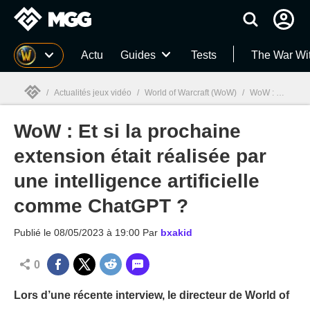
MGG
Actu
Guides
Tests
The War Wi
/
Actualités jeux vidéo
/
World of Warcraft (WoW)
/
WoW : Et si la prochaine extension était réalisée par une intelligence artificielle comme ChatGPT ?
WoW : Et si la prochaine
MGG

extension était réalisée par
une intelligence artificielle
comme ChatGPT ?
Publié le
08/05/2023 à 19:00
Par
bxakid
0
Lors d’une récente interview, le directeur de World of