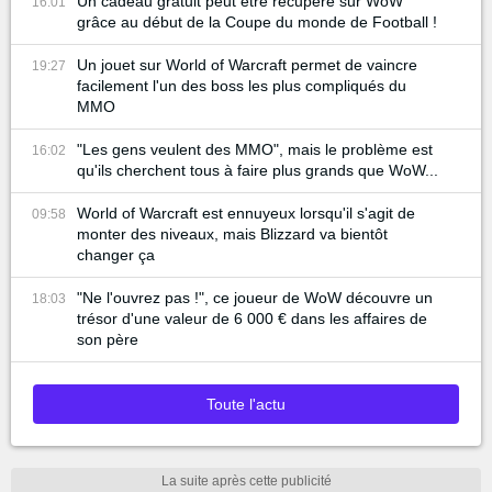
Un cadeau gratuit peut être récupéré sur WoW
16:01
grâce au début de la Coupe du monde de Football !
Un jouet sur World of Warcraft permet de vaincre
19:27
facilement l'un des boss les plus compliqués du
MMO
"Les gens veulent des MMO", mais le problème est
16:02
qu'ils cherchent tous à faire plus grands que WoW...
World of Warcraft est ennuyeux lorsqu'il s'agit de
09:58
monter des niveaux, mais Blizzard va bientôt
changer ça
"Ne l'ouvrez pas !", ce joueur de WoW découvre un
18:03
trésor d'une valeur de 6 000 € dans les affaires de
son père
Toute l'actu