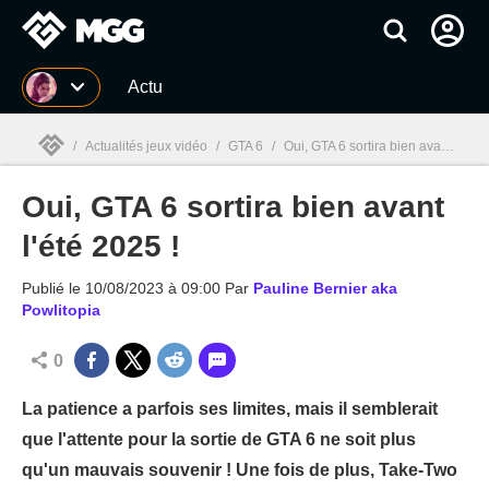
MGG
Actu
/
Actualités jeux vidéo
/
GTA 6
/
Oui, GTA 6 sortira bien avant l'été 2025 !
Oui, GTA 6 sortira bien avant
MGG

l'été 2025 !
Publié le
10/08/2023 à 09:00
Par
Pauline Bernier aka
Powlitopia
0
La patience a parfois ses limites, mais il semblerait
que l'attente pour la sortie de GTA 6 ne soit plus
qu'un mauvais souvenir ! Une fois de plus, Take-Two