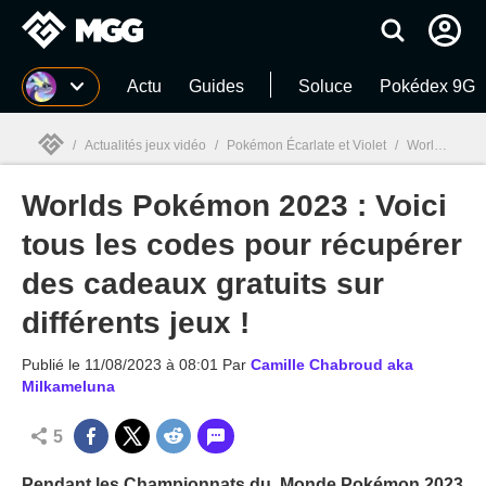
MGG
Actu
Guides
Soluce
Pokédex 9G
/
Actualités jeux vidéo
/
Pokémon Écarlate et Violet
/
Worlds Pokémon 2023 : Voici tous les codes pour récupérer des cadeaux gratuits sur différents jeux !
Worlds Pokémon 2023 : Voici
MGG

tous les codes pour récupérer
des cadeaux gratuits sur
différents jeux !
Publié le
11/08/2023 à 08:01
Par
Camille Chabroud aka
Milkameluna
5
Pendant les Championnats du ,Monde Pokémon 2023