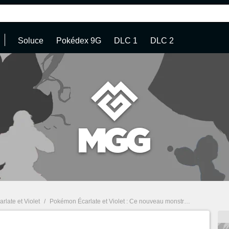
Soluce
Pokédex 9G
DLC 1
DLC 2
late et Violet
/
Pokémon Écarlate et Violet : Ce nouveau monstre inspiré du Japon vient d'être révélé !