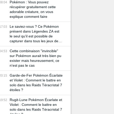
Pokémon : Vous pouvez
08:04
récupérer gratuitement cette
adorable créature, on vous
explique comment faire
Le saviez-vous ? Ce Pokémon
17:03
présent dans Légendes ZA est
le seul qu'il est possible de
capturer dans tous les jeux de la
licence !
Cette combinaison "invincible"
04:53
sur Pokémon aurait très bien pu
exister mais heureusement, ce
n'est pas le cas
Garde-de-Fer Pokémon Écarlate
20:15
et Violet : Comment le battre en
solo dans les Raids Téracristal 7
étoiles ?
Rugit-Lune Pokémon Écarlate et
19:52
Violet : Comment le battre en
solo dans les Raids Téracristal 7