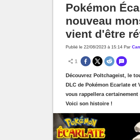
MGG

Pokémon Écarl
nouveau mons
vient d'être ré
Publié le
22/08/2023 à 15:14
Par
Cam
1
Découvrez Poltchageist, le t
DLC de Pokémon Ecarlate et Vi
vous rappellera certainement
Voici son histoire !