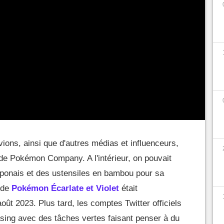
vions, ainsi que d'autres médias et influenceurs,
t de Pokémon Company. A l'intérieur, on pouvait
japonais et des ustensiles en bambou pour sa
o de
Pokémon Écarlate et Violet
était
ût 2023. Plus tard, les comptes Twitter officiels
easing avec des tâches vertes faisant penser à du