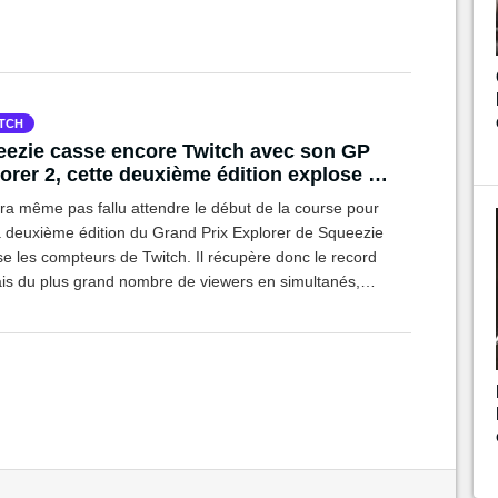
TCH
ezie casse encore Twitch avec son GP
orer 2, cette deuxième édition explose le
rd du Eleven All Stars
ura même pas fallu attendre le début de la course pour
a deuxième édition du Grand Prix Explorer de Squeezie
e les compteurs de Twitch. Il récupère donc le record
ais du plus grand nombre de viewers en simultanés,
sant le Eleven All Stars de Amine.