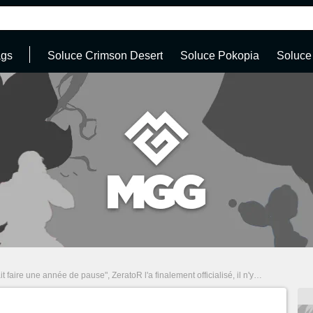
ags
Soluce Crimson Desert
Soluce Pokopia
Soluce
re une année de pause", ZeratoR l'a finalement officialisé, il n'y aura pas de ZEvent cette année