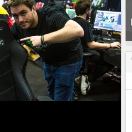
 des dons toujours plus spectaculaires, le
tée. Son créateur, Adrien "
ZeratoR
" Nougaret,
a