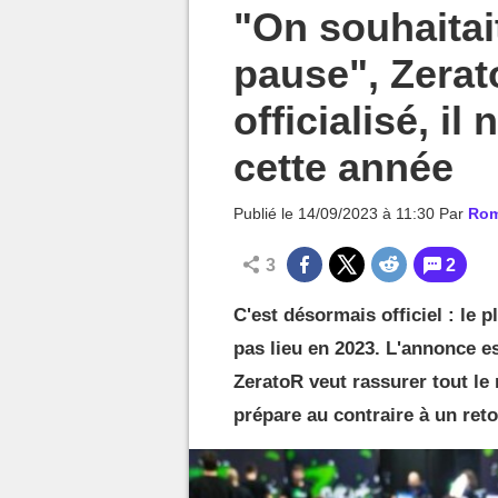
MGG

"On souhaitai
pause", Zerat
officialisé, i
cette année
Publié le
14/09/2023 à 11:30
Par
Rom
3
2
C'est désormais officiel : le 
pas lieu en 2023. L'annonce es
ZeratoR veut rassurer tout le 
prépare au contraire à un ret