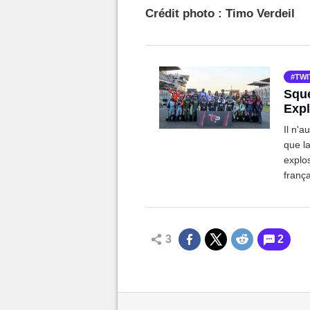
Crédit photo : Timo Verdeil
TWI
Sque
Expl
reco
Il n'a
que l
explos
franç
surpas
3
2