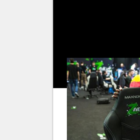
confirmé sur ses réseaux soc
pour l'année 2023
. Pour les mi
impatience, c'est évidemment un
annoncé une vague de projets et 
2024. Et si cette pause augurait