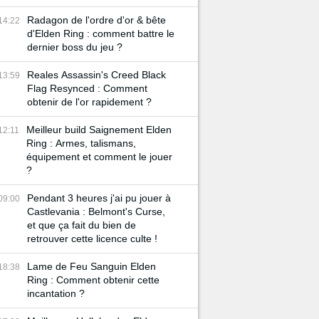
Radagon de l'ordre d'or & bête
14:22
d'Elden Ring : comment battre le
dernier boss du jeu ?
Reales Assassin's Creed Black
13:59
Flag Resynced : Comment
obtenir de l'or rapidement ?
Meilleur build Saignement Elden
12:11
Ring : Armes, talismans,
équipement et comment le jouer
?
Pendant 3 heures j'ai pu jouer à
09:00
Castlevania : Belmont's Curse,
et que ça fait du bien de
retrouver cette licence culte !
Lame de Feu Sanguin Elden
18:38
Ring : Comment obtenir cette
incantation ?