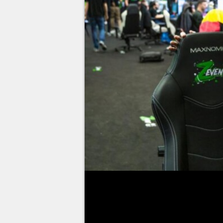
Après six éditions marquées par
ZEvent fait une pause bien méri