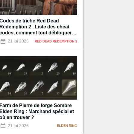
Codes de triche Red Dead
Redemption 2 : Liste des cheat
codes, comment tout débloquer à
100% ?
21 jui 2026
RED DEAD REDEMPTION 2
Farm de Pierre de forge Sombre
Elden Ring : Marchand spécial et
où en trouver ?
21 jui 2026
ELDEN RING