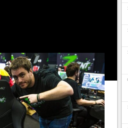
iaux que l'événement ne sera pas reconduit
lliers de fans qui attendaient ce moment avec
 coup dur, mais le streamer -qui a dans la foulée
de lives- a laissé planer l'idée d'un retour en
 en fait un retour en puissance ?