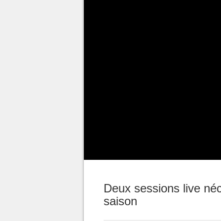
Il fallait tirer la sonnette d'al
faite. Souvent accusés de garde
le jeu de base sous la main pour
Diablo 4
voyait
son navire cou
semaines alors que le jeu attei
Mais alors que la prochaine sai
beaucoup d'entrain et d'optimis
croyaient pas et pensaient que 
Rod Fergusson, le General Mana
du lourd en plus
pour la saison
Deux sessions live néc
saison