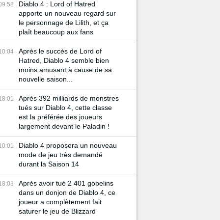
Diablo 4 : Lord of Hatred
09:58
apporte un nouveau regard sur
le personnage de Lilith, et ça
plaît beaucoup aux fans
Après le succès de Lord of
10:04
Hatred, Diablo 4 semble bien
moins amusant à cause de sa
nouvelle saison...
Après 392 milliards de monstres
18:01
tués sur Diablo 4, cette classe
est la préférée des joueurs
largement devant le Paladin !
Diablo 4 proposera un nouveau
10:01
mode de jeu très demandé
durant la Saison 14
Après avoir tué 2 401 gobelins
18:03
dans un donjon de Diablo 4, ce
joueur a complètement fait
saturer le jeu de Blizzard