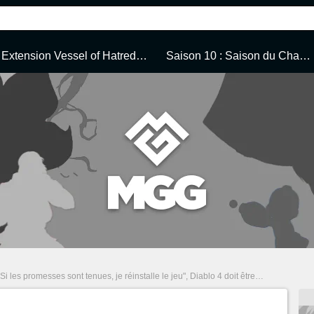
Extension Vessel of Hatred... Guide complet
Saison 10 : Saison du Chaos infernal
Si les promesses sont tenues, je réinstalle le jeu", Diablo 4 doit être sauvé selon les joueurs... un directeur de Blizzard promet que la saison 2 sera énorme !