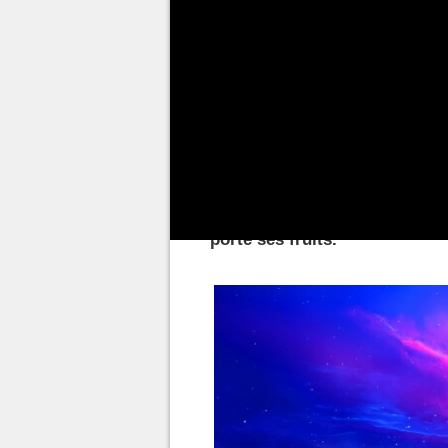
bien plus réussie que la premiè
de 2023 :
Starfield
.
Après avoir publié les résultats 
est de constater qu'ils sont trè
en baisse (-7%), les revenus 
contenu/services Xbox sont eux
+13%). La preuve en est que la 
porte ses fruits.