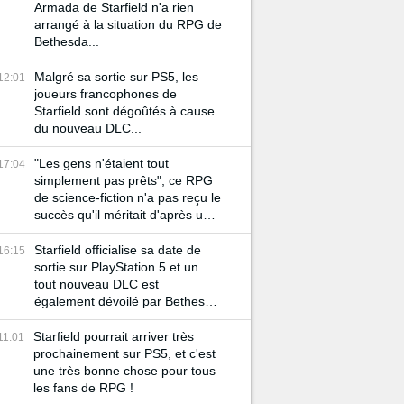
Armada de Starfield n'a rien
arrangé à la situation du RPG de
Bethesda...
Malgré sa sortie sur PS5, les
12:01
joueurs francophones de
Starfield sont dégoûtés à cause
du nouveau DLC...
"Les gens n'étaient tout
17:04
simplement pas prêts", ce RPG
de science-fiction n'a pas reçu le
succès qu'il méritait d'après un
de ses développeurs
Starfield officialise sa date de
16:15
sortie sur PlayStation 5 et un
tout nouveau DLC est
également dévoilé par Bethesda
!
Starfield pourrait arriver très
11:01
prochainement sur PS5, et c'est
une très bonne chose pour tous
les fans de RPG !