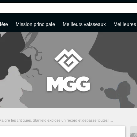
lète
Mission principale
Meilleurs vaisseaux
Meilleures
algré les critiques, Starfield explose un record et dépasse toutes les prédictions de Microsoft