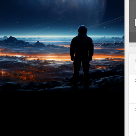
e avec des ventes de consoles à la peine et des
all
(mention spéciale néanmoins à l'incroyable
 peuvent célébrer une deuxième moitié d'année