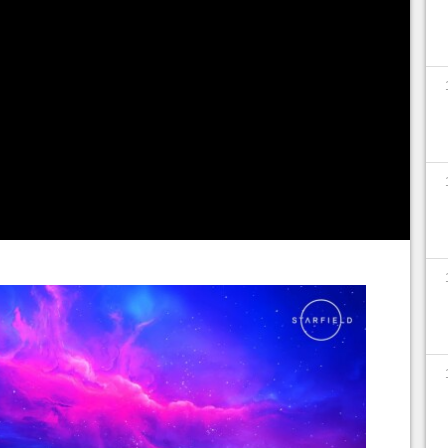
re, grâce notamment à leur poule aux œufs d'or
de leur premier trimestre de l'année fiscale, force
s bons. Malgré les chiffres des ventes de consoles
provenant du segment gaming et du segment
 en plein dans le vert (respectivement +9% et
stratégie de Xbox avec Phil Spencer à sa tête