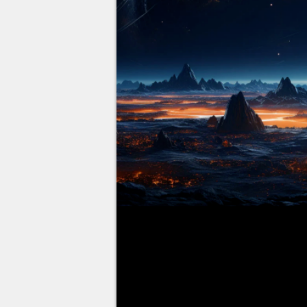
Après un début d'année difficil
exclus décevantes comme
Redf
Hi-Fi Rush
), Xbox et Microsoft