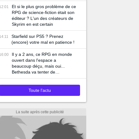
Et si le plus gros problème de ce
12:01
RPG de science-fiction était son
éditeur ? L'un des créateurs de
Skyrim en est certain
Starfield sur PS5 ? Prenez
14:11
(encore) votre mal en patience !
Il y a 2 ans, ce RPG en monde
16:00
ouvert dans l'espace a
beaucoup déçu, mais oui...
Bethesda va tenter de
ressusciter Starfield !
Toute l'actu