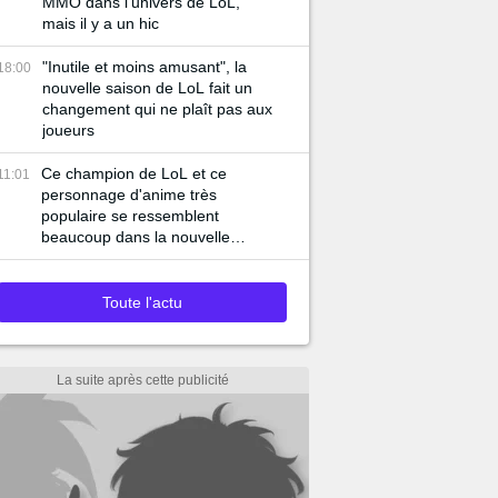
MMO dans l'univers de LoL,
mais il y a un hic
"Inutile et moins amusant", la
18:00
nouvelle saison de LoL fait un
changement qui ne plaît pas aux
joueurs
Ce champion de LoL et ce
11:01
personnage d'anime très
populaire se ressemblent
beaucoup dans la nouvelle
bande-annonce du jeu
Toute l'actu