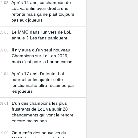
Après 14 ans, ce champion de
11:02
LoL va enfin avoir droit à une
refonte mais ça ne plaît toujours
pas aux joueurs
Le MMO dans l'univers de LoL
15:03
annulé ? Les fans paniquent
Il n'y aura qu'un seul nouveau
19:00
Champions sur LoL en 2026,
mais c'est pour la bonne cause
Après 17 ans d'attente, LoL
11:01
pourrait enfin ajouter cette
fonctionnalité ultra réclamée par
les joueurs
L'un des champions les plus
09:01
frustrants de LoL va subir 28
changements qui vont le rendre
encore moins bon...
On a enfin des nouvelles du
19:00