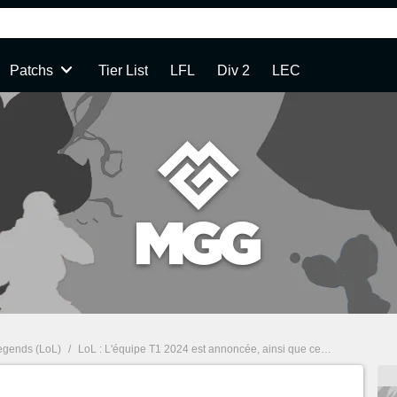
Patchs
Tier List
LFL
Div 2
LEC
egends (LoL)
/
LoL : L'équipe T1 2024 est annoncée, ainsi que celle des Gen.G et des DRX !