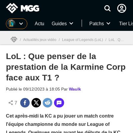
MGG
Actu
Guides
Patchs
Tier Li
/
Actualités jeux vidéo
/
League of Legends (LoL)
/
LoL : Que penser de la prestation de la Karmine Corp face aux T1 ?
LoL : Que penser de la
MGG

prestation de la Karmine Corp
face aux T1 ?
Publié le
09/12/2023 à 18:05
Par
Waulk
7
Cet après-midi la KC a pu jouer un match contre
l'équipe championne du monde sur League of
Legends. Quelques mois avant les débuts de la KC