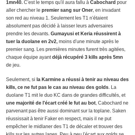
1mn40.
C'est le temps qu'il aura fallu à
Cabochard
pour
aller chercher le
premier sang sur Oner
, en invadant
son red au niveau 1. Seulement les T1 n'étaient
absolument pas décidé à laisser leurs adversaires
prendre les devants.
Gumayusi et Keria réussirent à
tuer la duolane en 2v2,
moins d'une minute après le
premier sang. Les premières minutes furent très agitées,
chaque équipe ayant
déjà récupéré 3 kills après 5mn
de jeu.
Seulement, si
la Karmine a réussi à tenir au niveau des
kills, ce ne fut pas le cas au niveau des golds
. La
duolane T1 mit le duo KC dans de grandes difficultés, et
une majorité de l'écart créé le fut au bot
, Cabochard ne
parvenant pas être aussi dominant sur la toplane. Saken
réussissait à tenir Faker en respect, mais il ne put
empêcher le midlaner des T1 de décaler et trouver des
kills sur les autres lanes. Peu à peu l'écart aux golds se