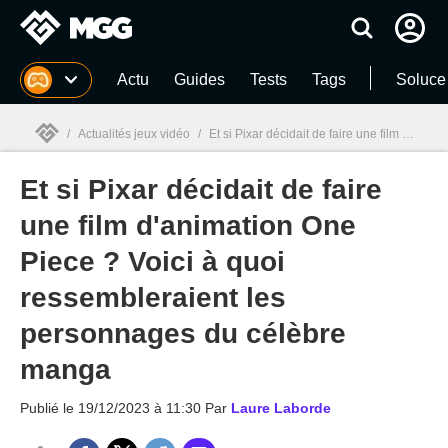
MGG
Actu
Guides
Tests
Tags
Soluce
/
Actualités jeux vidéo
/
Et si Pixar décidait de faire une film d'animation One Piece ? Voici à quoi ressembleraient les personnages du célèbre manga
Et si Pixar décidait de faire
MGG

une film d'animation One
Piece ? Voici à quoi
ressembleraient les
personnages du célèbre
manga
Publié le
19/12/2023 à 11:30
Par
Laure Laborde