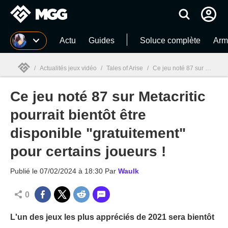
MGG
Actu
Guides
Soluce complète
Arm
/
Actualités jeux vidéo
/
Tales of Arise
/
Ce jeu noté 87 sur Metacritic pourrait bientôt être disponible "gratuitement" pour certains joueurs !
Ce jeu noté 87 sur Metacritic
MGG

pourrait bientôt être
disponible "gratuitement"
pour certains joueurs !
Publié le
07/02/2024 à 18:30
Par
Waulk
0
L'un des jeux les plus appréciés de 2021 sera bientôt