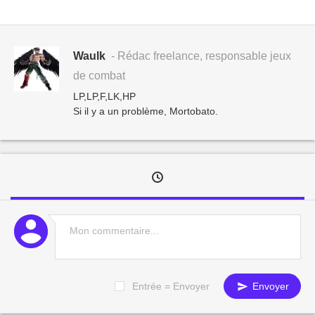
Waulk
- Rédac freelance, responsable jeux
de combat
LP,LP,F,LK,HP
Si il y a un problème, Mortobato.
Entrée = Envoyer
Envoyer