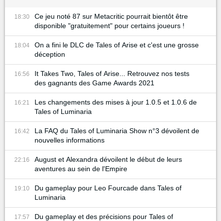
Ce jeu noté 87 sur Metacritic pourrait bientôt être
18:30
disponible "gratuitement" pour certains joueurs !
On a fini le DLC de Tales of Arise et c'est une grosse
18:04
déception
It Takes Two, Tales of Arise... Retrouvez nos tests
16:56
des gagnants des Game Awards 2021
Les changements des mises à jour 1.0.5 et 1.0.6 de
16:21
Tales of Luminaria
La FAQ du Tales of Luminaria Show n°3 dévoilent de
16:42
nouvelles informations
August et Alexandra dévoilent le début de leurs
22:16
aventures au sein de l'Empire
Du gameplay pour Leo Fourcade dans Tales of
19:10
Luminaria
Du gameplay et des précisions pour Tales of
17:57