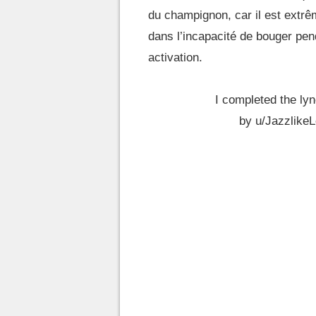
du champignon, car il est extrê
dans l’incapacité de bouger pe
activation.
I completed the ly
by
u/Jazzlike