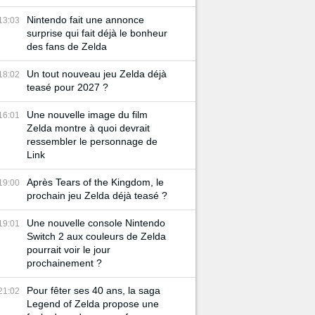
Nintendo fait une annonce
13:03
surprise qui fait déjà le bonheur
des fans de Zelda
Un tout nouveau jeu Zelda déjà
18:02
teasé pour 2027 ?
Une nouvelle image du film
16:01
Zelda montre à quoi devrait
ressembler le personnage de
Link
Après Tears of the Kingdom, le
19:00
prochain jeu Zelda déjà teasé ?
Une nouvelle console Nintendo
19:01
Switch 2 aux couleurs de Zelda
pourrait voir le jour
prochainement ?
Pour fêter ses 40 ans, la saga
21:02
Legend of Zelda propose une