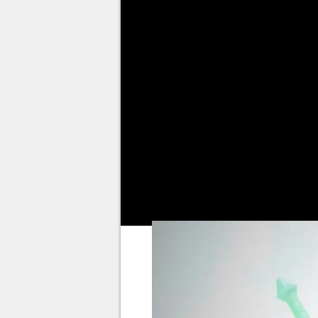
permissivité laissée aux joueur
chaque combat. Épées, arcs, t
mille et une façons de vaincre 
astucieux de votre inventaire, 
challenges ! C'est ce qu'a voul
est parti
à l'assaut du Colisée
Si vous connaissez cette bête 
sûrement que c'est du suicide,
comme l'un des plus forts et d