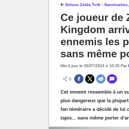
MGG

Soluce Zelda Totk : Sanctuaires,
Ce joueur de 
Kingdom arriv
ennemis les pl
sans même po
Mis à jour le
26/07/2024 à 10:20
Par
0
Cet ennemi ressemble à un vul
plus dangereux que la plupar
fan téméraire a décidé de lui
tapis... sans même porter d'a