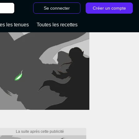
Se connecter
Créer un compte
es les tenues
Toutes les recettes
/
Ce joueur de Zelda Tears of the Kingdo