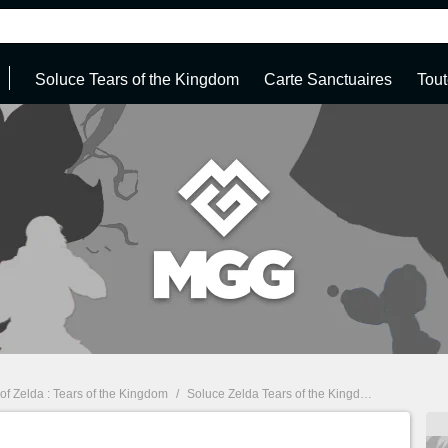
Soluce Tears of the Kingdom
Carte Sanctuaires
Tout
f Zelda : Tears of the Kingdom
/
Soluce Zelda Tears of the Kingdom : Sanctuaire, tenues, quêtes... Guide complet à 100%