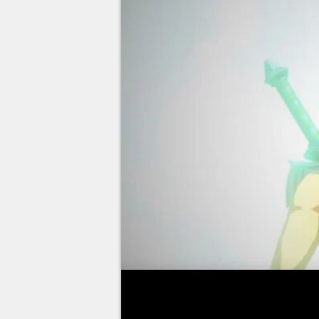
Zelda Tears of the Kingdom
es