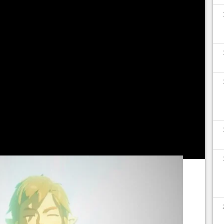
s pour décider des outils et armes nécessaires à
echnologie Soneau, consommables... Vous avez
chaque adversaire du jeu, et avec un usage
vous pouvez sortir victorieux d'immenses
u démontrer
ce fan via une publication Reddit
. Il
 des Lynels... sans porter la moindre armure
!
semblable au centaure, alors vous savez
 puisque cet ennemi est unanimement reconnu
angereux du RPG.