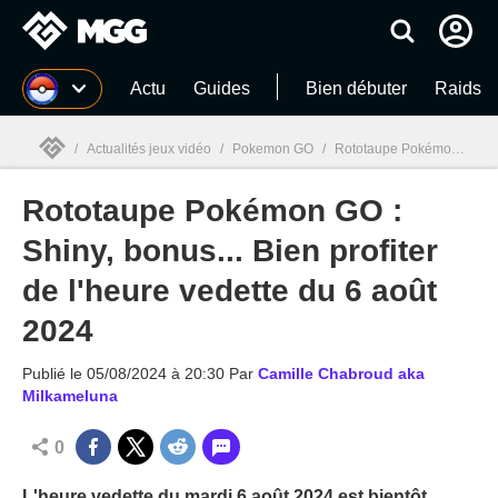
MGG
Actu
Guides
Bien débuter
Raids
/
Actualités jeux vidéo
/
Pokemon GO
/
Rototaupe Pokémon GO : Shiny, bonus... Bien profiter de l'heure vedette du 6 août 2024
Rototaupe Pokémon GO :
MGG

Shiny, bonus... Bien profiter
de l'heure vedette du 6 août
2024
Publié le
05/08/2024 à 20:30
Par
Camille Chabroud aka
Milkameluna
0
L'heure vedette du mardi 6 août 2024 est bientôt