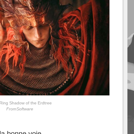
Ring Shadow of the Erdtree
FromSoftware
la bonne voie