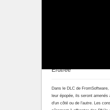
nouvelle épopée aux côtés de M
Royaume des Ombres. Une avent
perfectionnée que le jeu origin
améliorations au jeu de base. 
doute été apportée sous la fo
constituent le point culminant
La grande amélioratio
Erdtree
Dans le DLC de FromSoftware, le
leur épopée, ils seront amenés 
d'un côté ou de l'autre. Les con