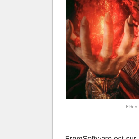
Elden 
FromSoftware est sur 