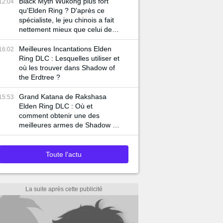
Black Myth Wukong plus fort
12:04
qu'Elden Ring ? D'après ce
spécialiste, le jeu chinois a fait
nettement mieux que celui de
FromSoftware sur ce point
Meilleures Incantations Elden
16:02
Ring DLC : Lesquelles utiliser et
où les trouver dans Shadow of
the Erdtree ?
Grand Katana de Rakshasa
15:53
Elden Ring DLC : Où et
comment obtenir une des
meilleures armes de Shadow of
the Erdtree ?
Toute l'actu