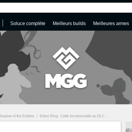
Soluce complète
Meilleurs builds
Meilleures armes
Shadow of the Erdtree
/
Elden Ring : Cette fonctionnalité du DLC est sous-estimée, pourtant elle devrait être présente dans tous les prochains jeux FromSoftware