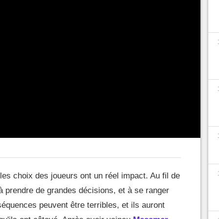
iquella, à travers une map colossale appelée le
ure encore plus mystérieuse, et encore plus
al. Car oui, le DLC a apporté de nombreuses
L'une des plus saluées par la communauté a sans
rme de combats de PNJ.
Selon beaucoup, ils
 de cette histoire gigantesque !
n de Elden Ring : Shadow of the
s choix des joueurs ont un réel impact. Au fil de
à prendre de grandes décisions, et à se ranger
séquences peuvent être terribles, et ils auront