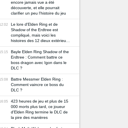
encore jamais vue a été
découverte, et elle pourrait
clarifier un peu l'histoire du jeu
Le lore d'Elden Ring et de
12:02
Shadow of the Erdtree est
compliqué, mais voici les
histoires des 12 dieux extérieurs
pour mieux vous aider à le
comprendre
Bayle Elden Ring Shadow of the
15:15
Erdtree : Comment battre ce
boss dragon avec Igon dans le
DLC ?
Battre Messmer Elden Ring :
15:08
Comment vaincre ce boss du
DLC ?
423 heures de jeu et plus de 15
16:05
000 morts plus tard, ce joueur
d'Elden Ring termine le DLC de
la pire des manières