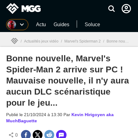
MGG
Actu
Guides
Soluce
/
Actualités jeux vidéo
/
Marvel's Spiderman 2
/
Bonne nouvelle, Marvel's Spider-Man 2 arrive sur PC ! Mauvaise nouvelle, il n'y aura aucun DLC scénaristique pour le jeu...
Bonne nouvelle, Marvel's
MGG

Spider-Man 2 arrive sur PC !
Mauvaise nouvelle, il n'y aura
aucun DLC scénaristique
pour le jeu...
Publié le
21/10/2024 à 13:30
Par
Kevin Hirigoyen aka
MuchBaguette
0