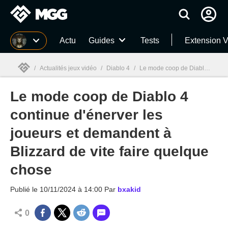
MGG
Actu
Guides
Tests
Extension V
/
Actualités jeux vidéo
/
Diablo 4
/
Le mode coop de Diablo 4 continue d'énerver les joueurs et demandent à Blizzard de vite faire quelque chose
Le mode coop de Diablo 4
MGG

continue d'énerver les
joueurs et demandent à
Blizzard de vite faire quelque
chose
Publié le
10/11/2024 à 14:00
Par
bxakid
0