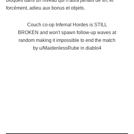
bloqués dans un niveau qui n'aura jamais de fin, et
forcément, adieu aux bonus et objets.
Couch co-op Infernal Hordes is STILL
BROKEN and won't spawn follow-up waves at
random making it impossible to end the match
by
u/MaidenlessRube
in
diablo4