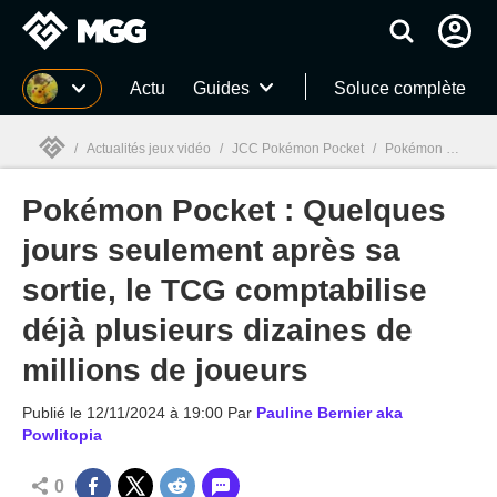
MGG
Actu
Guides
Soluce complète
/
Actualités jeux vidéo
/
JCC Pokémon Pocket
/
Pokémon Pocket : Quelques jours seulement après sa sortie, le TCG comptabilise déjà plusieurs dizaines de millions de joueurs
Pokémon Pocket : Quelques
MGG

jours seulement après sa
sortie, le TCG comptabilise
déjà plusieurs dizaines de
millions de joueurs
Publié le
12/11/2024 à 19:00
Par
Pauline Bernier aka
Powlitopia
0