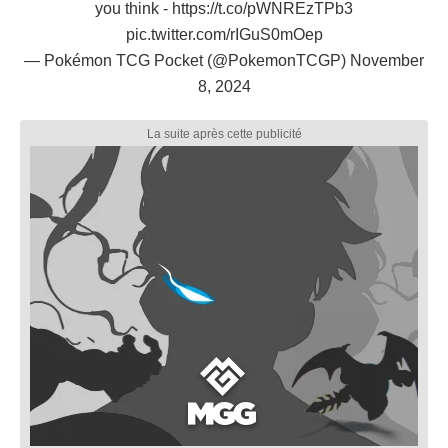
you think -
https://t.co/pWNREzTPb3
pic.twitter.com/rIGuS0mOep
— Pokémon TCG Pocket (@PokemonTCGP)
November
8, 2024