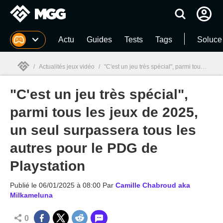
MGG
Actu
Guides
Tests
Tags
Soluce
/
Actualités jeux vidéo
/
"C'est un jeu très spécial", parmi tous les jeux de 2025, un seul surpassera tous les autres pour le PDG de Playstation
"C'est un jeu très spécial",
MGG

parmi tous les jeux de 2025,
un seul surpassera tous les
autres pour le PDG de
Playstation
Publié le
06/01/2025 à 08:00
Par
Camille Chabroud aka
Milkameluna
0