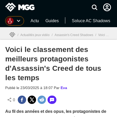
MGG
Actu
Guides
Soluce AC Shadows
/
Actualités jeux vidéo
/
Assassin's Creed Shadows
/
Voici le classement des meilleurs protagonistes d'Assassin's Creed de tous les temps
Voici le classement des
MGG

meilleurs protagonistes
d'Assassin's Creed de tous
les temps
Publié le
23/03/2025 à 18:07
Par
Eva
0
Au fil des années et des opus, les protagonistes de