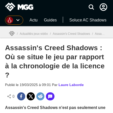
MGG
Actu
Guides
Soluce AC Shadows
/
Actualités jeux vidéo
/
Assassin's Creed Shadows
/
Assassin's Creed Shadows : Où se situe le jeu par rapport à la chronologie de la licence ?
Assassin's Creed Shadows :
MGG

Où se situe le jeu par rapport
à la chronologie de la licence
?
Publié le
19/03/2025 à 09:01
Par
Laure Laborde
0
Assassin's Creed Shadows n'est pas seulement une