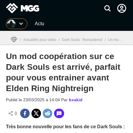
MGG
Actu
/
Actualités jeux vidéo
/
Dark Souls : Remastered
/
Un mod coopération sur ce Dark Souls est arrivé, parfait pour vous entrainer avant Elden Ring Nightreign
Un mod coopération sur ce
MGG

Dark Souls est arrivé, parfait
pour vous entrainer avant
Elden Ring Nightreign
Publié le
23/03/2025 à 14:04
Par
bxakid
0
Très bonne nouvelle pour les fans de ce Dark Souls :