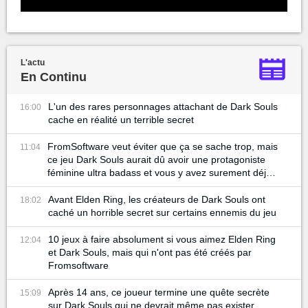
L'actu
En Continu
L'un des rares personnages attachant de Dark Souls
16:00
cache en réalité un terrible secret
FromSoftware veut éviter que ça se sache trop, mais
11:04
ce jeu Dark Souls aurait dû avoir une protagoniste
féminine ultra badass et vous y avez surement déjà
joué
Avant Elden Ring, les créateurs de Dark Souls ont
18:02
caché un horrible secret sur certains ennemis du jeu
10 jeux à faire absolument si vous aimez Elden Ring
12:04
et Dark Souls, mais qui n'ont pas été créés par
Fromsoftware
Après 14 ans, ce joueur termine une quête secrète
15:09
sur Dark Souls qui ne devrait même pas exister