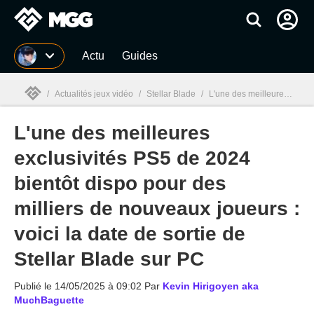
MGG
Actu
Guides
/
Actualités jeux vidéo
/
Stellar Blade
/
L'une des meilleures exclusivités PS5 de 2024 bientôt dispo pour des milliers de nouveaux joueurs : voici la date de sortie de Stellar Blade sur PC
L'une des meilleures
MGG

exclusivités PS5 de 2024
bientôt dispo pour des
milliers de nouveaux joueurs :
voici la date de sortie de
Stellar Blade sur PC
Publié le
14/05/2025 à 09:02
Par
Kevin Hirigoyen aka
MuchBaguette