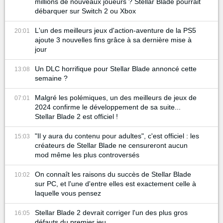
millions de nouveaux joueurs ? Stellar Blade pourrait
débarquer sur Switch 2 ou Xbox
L'un des meilleurs jeux d'action-aventure de la PS5
20:01
ajoute 3 nouvelles fins grâce à sa dernière mise à
jour
Un DLC horrifique pour Stellar Blade annoncé cette
13:08
semaine ?
Malgré les polémiques, un des meilleurs de jeux de
07:01
2024 confirme le développement de sa suite...
Stellar Blade 2 est officiel !
"Il y aura du contenu pour adultes", c'est officiel : les
15:03
créateurs de Stellar Blade ne censureront aucun
mod même les plus controversés
On connaît les raisons du succès de Stellar Blade
10:02
sur PC, et l'une d'entre elles est exactement celle à
laquelle vous pensez
Stellar Blade 2 devrait corriger l'un des plus gros
16:05
défauts du premier jeu