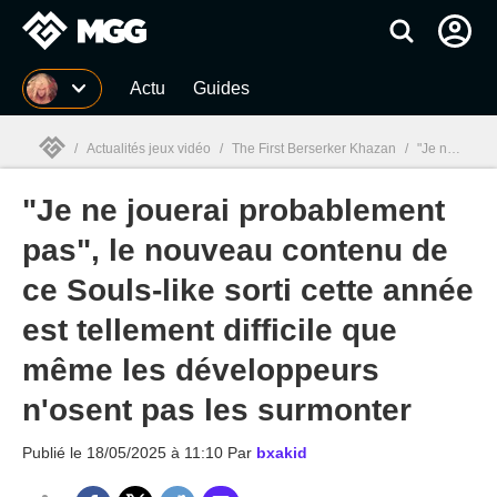
MGG
Actu
Guides
/
Actualités jeux vidéo
/
The First Berserker Khazan
/
"Je ne jouerai probablement pas", le nouveau contenu de ce Souls-like sorti cette année est tellement difficile que même les développeurs n'osent pas les surmonter
"Je ne jouerai probablement
MGG

pas", le nouveau contenu de
ce Souls-like sorti cette année
est tellement difficile que
même les développeurs
n'osent pas les surmonter
Publié le
18/05/2025 à 11:10
Par
bxakid