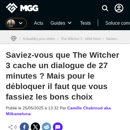
MGG
Actu
Guides
Tests
Soluce com
/
Actualités jeux vidéo
/
The Witcher 3 : Wild Hunt
/
Saviez-vous que The Witcher 3 cache un dialogue de 27 minutes ? Mais pour le débloquer il faut que vous fassiez les bons choix
Saviez-vous que The Witcher
MGG

3 cache un dialogue de 27
minutes ? Mais pour le
débloquer il faut que vous
fassiez les bons choix
Publié le
25/05/2025 à 13:32
Par
Camille Chabroud aka
Milkameluna
0