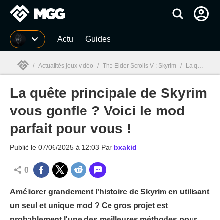
MGG
Actu
Guides
/
Actualités jeux vidéo
/
The Elder Scrolls V : Skyrim
/
La quête principale de Skyrim vous gonfle ? Voici le mod parfait pour vous !
La quête principale de Skyrim
MGG

vous gonfle ? Voici le mod
parfait pour vous !
Publié le
07/06/2025 à 12:03
Par
bxakid
0
Améliorer grandement l'histoire de Skyrim en utilisant
un seul et unique mod ? Ce gros projet est
probablement l'une des meilleures méthodes pour