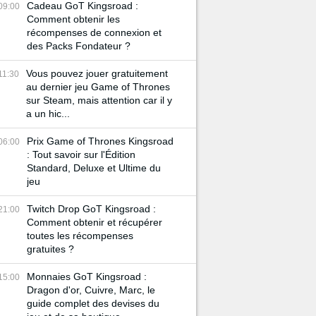
Cadeau GoT Kingsroad :
09:00
Comment obtenir les
récompenses de connexion et
des Packs Fondateur ?
Vous pouvez jouer gratuitement
11:30
au dernier jeu Game of Thrones
sur Steam, mais attention car il y
a un hic...
Prix Game of Thrones Kingsroad
06:00
: Tout savoir sur l'Édition
Standard, Deluxe et Ultime du
jeu
Twitch Drop GoT Kingsroad :
21:00
Comment obtenir et récupérer
toutes les récompenses
gratuites ?
Monnaies GoT Kingsroad :
15:00
Dragon d'or, Cuivre, Marc, le
guide complet des devises du