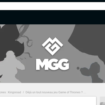
ones : Kingsroad
/
Déjà un tout nouveau jeu Game of Thrones ? C'est l'une des surprises du Summer Game Fest 2025