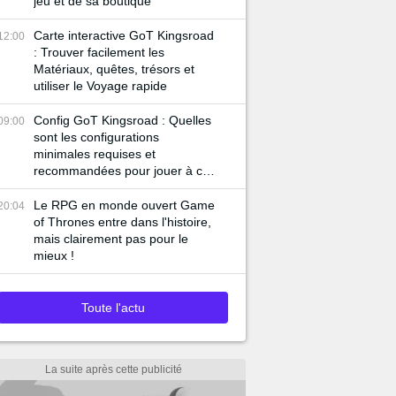
jeu et de sa boutique
Carte interactive GoT Kingsroad
12:00
: Trouver facilement les
Matériaux, quêtes, trésors et
utiliser le Voyage rapide
Config GoT Kingsroad : Quelles
09:00
sont les configurations
minimales requises et
recommandées pour jouer à ce
RPG ?
Le RPG en monde ouvert Game
20:04
of Thrones entre dans l'histoire,
mais clairement pas pour le
mieux !
Toute l'actu